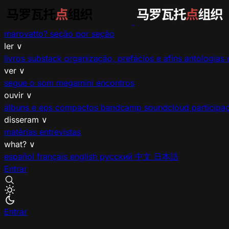
marovatto?
seção por seção
ler
∨
livros
substack
organização, prefácios e afins
antologias 
ver
∨
segue o som
megamíni encontros
ouvir
∨
álbuns e eps
compactos
bandcamp
soundcloud
participa
disseram
∨
matérias
entrevistas
what?
∨
español
français
english
русский
中文
日本語
Entrar
Entrar