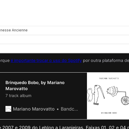
orque 
é importante trocar o uso do Spotify
 por outra plataforma d
Brinquedo Bobo, by Mariano
Marovatto
7 track album
Mariano Marovatto
Bandcamp Album of the Day Sep 27, 2018
e 2007 e 2009 do Leblon a Laranjeiras. Faixas 01, 02 e 04