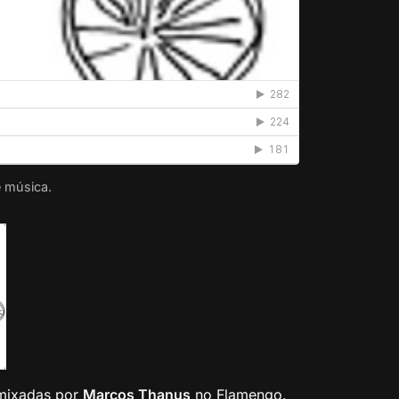
e música.
 mixadas por
Marcos Thanus
no Flamengo.