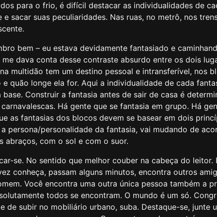
s para o frio, é difícil destacar as individualidades de
e e sacar suas peculiaridades. Nas ruas, no metrô, nos tr
scente.
embro bem – eu estava devidamente fantasiado e caminhand
 me dava conta desse contraste absurdo entre os dois luga
na multidão tem um destino pessoal e intransferível, no
quão longe ela for. Aqui a individualidade de cada fantasi
 a base. Construir a fantasia antes de sair de casa é deter
es carnavalescas. Há gente que se fantasia em grupo. Há 
que as fantasias dos blocos devem se basear em dois princi
a persona/personalidade da fantasia, vai mudando de acor
s abraços, com o sol e com o suor.
acar-se. No sentido que melhor couber na cabeça do leitor.
lvez conheça, passam alguns minutos, encontra outros ami
somem. Você encontra uma outra única pessoa também a
solutamente todos se encontram. O mundo é um só. Congr
e subir no mobiliário urbano, suba. Destaque-se, junte um