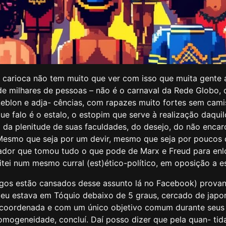
arioca não tem muito que ver com isso que muita gente ac
milhares de pessoas – não é o carnaval da Rede Globo, d
blon e adja- cências, com rapazes muito fortes sem camis
 falo é o estalo, o estopim que serve à realização daqu
o da plenitude de suas faculdades, do desejo, do não enc
 Mesmo que seja por um devir, mesmo que seja por poucos di
sador que tomou tudo o que pode de Marx e Freud para enl
 num mesmo curral (est)ético-político, em oposição a esse
igos estão cansados desse assunto lá no Facebook) prova
ui, eu estava em Tóquio debaixo de 5 graus, cercado de ja
 coordenada e com um único objetivo comum durante seus tr
mogeneidade, concluí. Daí posso dizer que pela quan- t