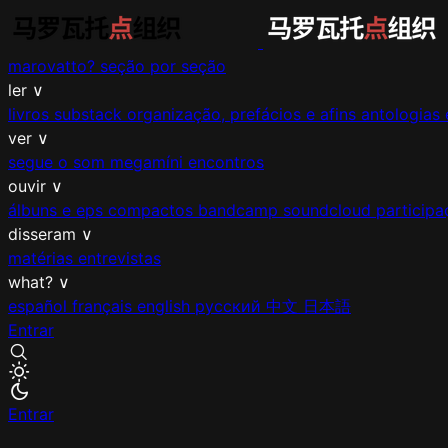
marovatto?
seção por seção
ler
∨
livros
substack
organização, prefácios e afins
antologias 
ver
∨
segue o som
megamíni encontros
ouvir
∨
álbuns e eps
compactos
bandcamp
soundcloud
participa
disseram
∨
matérias
entrevistas
what?
∨
español
français
english
русский
中文
日本語
Entrar
Entrar