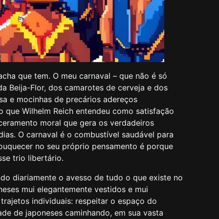
ha que tem. O meu carnaval – que não é só
a Beija-Flor, dos camarotes de cerveja e dos
a e mocinhas de precários adereços
ilo que Wilhelm Reich entendeu como satisfação
arceramento moral que gera os verdadeiros
as. O carnaval é o combustível saudável para
ouquecer no seu próprio pensamento é porque
 trio libertário.
ndo diariamente o avesso de tudo o que existe no
poneses mui elegantemente vestidos e mui
ajetos individuais: respeitar o espaço do
idade de japoneses caminhando, em sua vasta