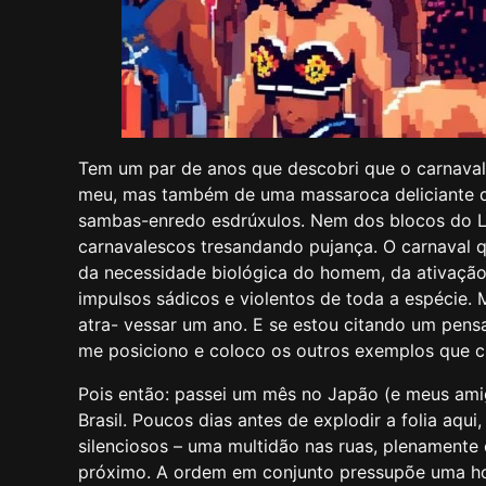
Tem um par de anos que descobri que o carnaval c
meu, mas também de uma massaroca deliciante de 
sambas-enredo esdrúxulos. Nem dos blocos do Le
carnavalescos tresandando pujança. O carnaval que
da necessidade biológica do homem, da ativaçã
impulsos sádicos e violentos de toda a espécie.
atra- vessar um ano. E se estou citando um pen
me posiciono e coloco os outros exemplos que citei
Pois então: passei um mês no Japão (e meus am
Brasil. Poucos dias antes de explodir a folia aq
silenciosos – uma multidão nas ruas, plenamente
próximo. A ordem em conjunto pressupõe uma ho