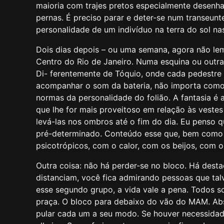
maioria com trajes pretos especialmente desenhado
pernas. É preciso parar e deter-se num transeunt
personalidade de um indivíduo na terra do sol na
Dois dias depois – ou uma semana, agora não l
Centro do Rio de Janeiro. Numa esquina ou outra
Di- ferentemente de Tóquio, onde cada pedestre 
acompanhar o som da bateria, não importa como e 
normas da personalidade do folião. A fantasia é
que lhe for mais proveitoso em relação às vest
levá-las nos ombros até o fim do dia. Eu penso 
pré-determinado. Conteúdo esse que, bem como 
psicotrópicos, com o calor, com os beijos, com o
Outra coisa: não há perder-se no bloco. Há dest
distanciam, você fica admirando pessoas que ta
esse segundo grupo, a vida vale a pena. Todos 
praça. O bloco para debaixo do vão do MAM. Ab
pular cada um a seu modo. Se houver necessidade d