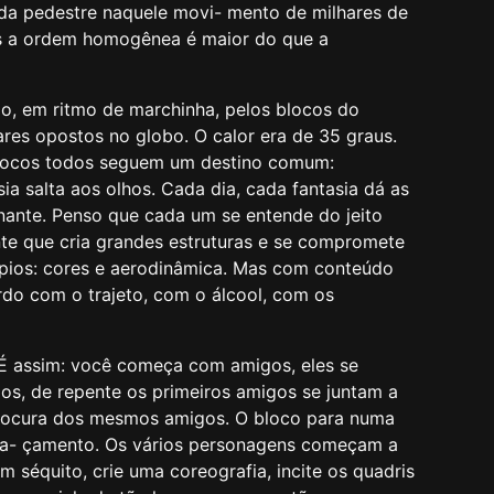
 cada pedestre naquele movi- mento de milhares de
ens a ordem homogênea é maior do que a
o, em ritmo de marchinha, pelos blocos do
res opostos no globo. O calor era de 35 graus.
s blocos todos seguem um destino comum:
a salta aos olhos. Cada dia, cada fantasia dá as
minante. Penso que cada um se entende do jeito
gente que cria grandes estruturas e se compromete
́pios: cores e aerodinâmica. Mas com conteúdo
do com o trajeto, com o álcool, com os
 É assim: você começa com amigos, eles se
gos, de repente os primeiros amigos se juntam a
 procura dos mesmos amigos. O bloco para numa
a- çamento. Os vários personagens começam a
 séquito, crie uma coreografia, incite os quadris