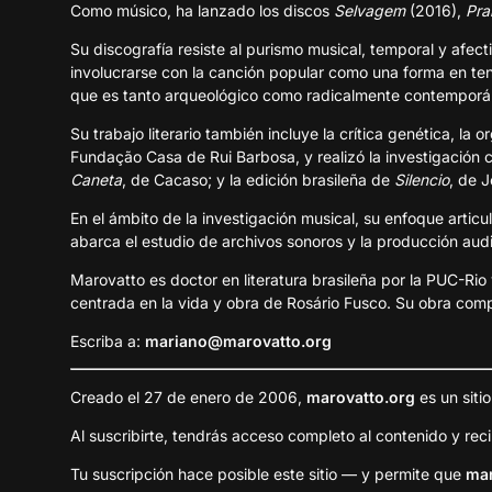
Como músico, ha lanzado los discos
Selvagem
(2016),
Pra
Su discografía resiste al purismo musical, temporal y afect
involucrarse con la canción popular como una forma en ten
que es tanto arqueológico como radicalmente contemporá
Su trabajo literario también incluye la crítica genética, la
Fundação Casa de Rui Barbosa, y realizó la investigación c
Caneta
, de Cacaso; y la edición brasileña de
Silencio
, de 
En el ámbito de la investigación musical, su enfoque articul
abarca el estudio de archivos sonoros y la producción aud
Marovatto es doctor en literatura brasileña por la PUC-Rio 
centrada en la vida y obra de Rosário Fusco. Su obra compl
Escriba a:
mariano@marovatto.org
Creado el 27 de enero de 2006,
marovatto.org
es un siti
Al suscribirte, tendrás acceso completo al contenido y rec
Tu suscripción hace posible este sitio — y permite que
mar