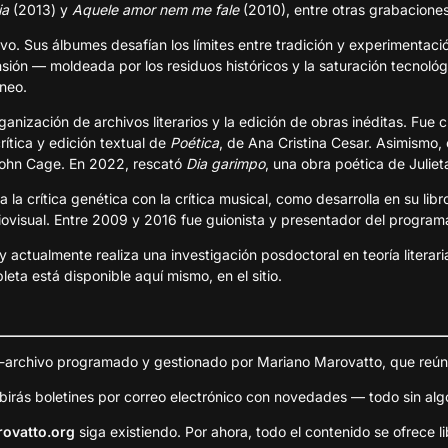
ia
(2013) y
Aquele amor nem me fale
(2010), entre otras grabaciones
ivo. Sus álbumes desafían los límites entre tradición y experimentaci
sión — moldeada por los residuos históricos y la saturación tecnoló
neo.
 organización de archivos literarios y la edición de obras inéditas. Fu
rítica y edición textual de
Poética
, de Ana Cristina Cesar. Asimismo,
John Cage. En 2022, rescató
Dia garimpo
, una obra poética de Juliet
a la crítica genética con la crítica musical, como desarrolla en su lib
iovisual. Entre 2009 y 2016 fue guionista y presentador del program
y actualmente realiza una investigación posdoctoral en teoría literar
eta está disponible aquí mismo, en el sitio.
o-archivo programado y gestionado por Mariano Marovatto, que reún
ibirás boletines por correo electrónico con novedades — todo sin alg
ovatto.org
siga existiendo. Por ahora, todo el contenido se ofrece li