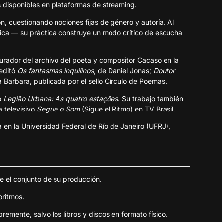
 disponibles en plataformas de streaming.
ón, cuestionando nociones fijas de género y autoría. Al
gica — su práctica construye un modo crítico de escucha
e curador del archivo del poeta y compositor Cacaso en la
 editó
Os fantasmas inquilinos
, de Daniel Jonas;
Doutor
a Barbara, publicada por el sello Círculo de Poemas.
ro
Legião Urbana: As quatro estações
. Su trabajo también
a televisivo
Segue o Som
(Sigue el Ritmo) en TV Brasil.
ia en la Universidad Federal de Río de Janeiro (UFRJ),
e el conjunto de su producción.
oritmos.
bremente, salvo los libros y discos en formato físico.