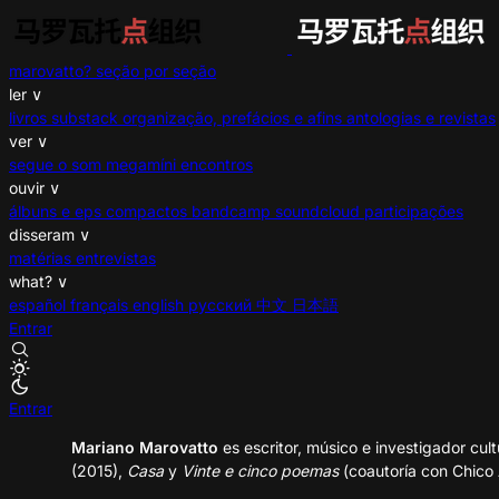
marovatto?
seção por seção
ler
∨
livros
substack
organização, prefácios e afins
antologias e revistas
ver
∨
segue o som
megamíni encontros
ouvir
∨
álbuns e eps
compactos
bandcamp
soundcloud
participações
disseram
∨
matérias
entrevistas
what?
∨
español
français
english
русский
中文
日本語
Entrar
Entrar
Mariano Marovatto
es escritor, músico e investigador cult
(2015),
Casa
y
Vinte e cinco poemas
(coautoría con Chico 