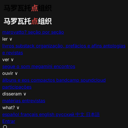
marovatto?
seção por seção
ler
∨
livros
substack
organização, prefácios e afins
antologias
e revistas
ver
∨
segue o som
megamíni encontros
ouvir
∨
álbuns e eps
compactos
bandcamp
soundcloud
participações
disseram
∨
matérias
entrevistas
what?
∨
español
français
english
русский
中文
日本語
Entrar