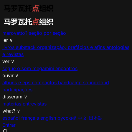
marovatto?
seção por seção
ler
∨
livros
substack
organização, prefácios e afins
antologias
e revistas
ver
∨
segue o som
megamíni encontros
ouvir
∨
álbuns e eps
compactos
bandcamp
soundcloud
participações
disseram
∨
matérias
entrevistas
what?
∨
español
français
english
русский
中文
日本語
Entrar