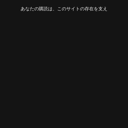
あなたの購読は、このサイトの存在を支え
る力となります。現時点では、紙の本とア
ルバムを除いて、すべてのコンテンツは自
由に閲覧可能です。
ブラジルにおいて、芸術と研究は依然とし
て危険を伴う営みであり、多くの場合、単
独では存続できません。このサイトに集め
られた仕事に共感してくださる方は、ぜひ
Pix
や
PayPal
（
mariano@marovatto.org
)
または
Stripe
を通じてご支援ください。
🖤 ありがとうございます。
termos de uso
políticas de privacidade
mariano@marovatto.org