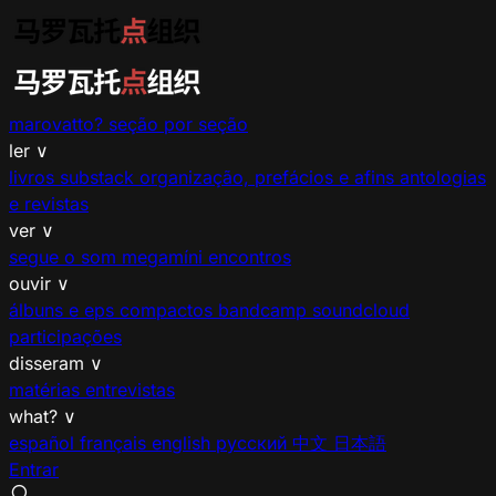
marovatto?
seção por seção
ler
∨
livros
substack
organização, prefácios e afins
antologias
e revistas
ver
∨
segue o som
megamíni encontros
ouvir
∨
álbuns e eps
compactos
bandcamp
soundcloud
participações
disseram
∨
matérias
entrevistas
what?
∨
español
français
english
русский
中文
日本語
Entrar