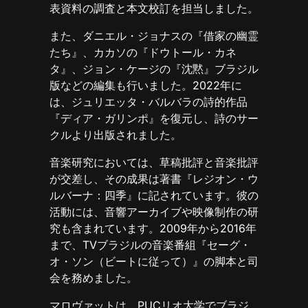
表資料の調査と本文校訂を担当しました。
また、ダニエル・ジョナスの『借家の幽霊
たち』、カカソの『ドウトール・カネ
タ』、ジョン・ケージの『沈黙』ブラジル
版などの編集も行いました。2022年に
は、ジュリエッタ・バルバラの詩的作品
『ディア・ガリンポ』を復元し、詩のサー
クルより出版されました。
音楽研究においては、草稿批評と音楽批評
が交差し、その成果は著書『レジオン・ウ
ルバーナ：四季』に記されています。彼の
活動には、音響アーカイブや映像制作の研
究も含まれています。2009年から2016年
まで、TVブラジルの音楽番組『セーグ・
オ・ソン（ビートに従って）』の脚本と司
会を務めました。
マロヴァットは、PUCリオ大学でブラジ