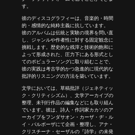
す。
彼のディスコグラフィーは、音楽的・時間
的・感情的な純粋主義に抗しています。
彼のアルバムは伝統と実験の境界を問い直
し、ジャンルや作者性に対する固定観念に
挑戦します。歴史的な残滓と技術的飽和に
よって形成された、圧力下にある形式とし
てのポピュラーソングに取り組むことで、
彼の実践は考古学的かつ急進的に現代的な
批評的リスニングの方法を築いています。
文学においては、草稿批評（ジェネティッ
ク・クリティシズム）、文学アーカイブの
整理、未刊行作品の編集などにも取り組ん
でいます。彼は、詩人・作詞家カカソのア
ーカイブをフンダサオン・カーザ・ヂ・ル
イ・バルボーザにて企画・整理し、アナ・
クリスチーナ・セーザルの『詩学』の未発