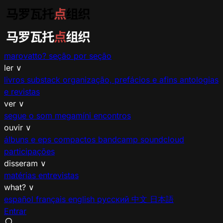
marovatto?
seção por seção
ler
∨
livros
substack
organização, prefácios e afins
antologias
e revistas
ver
∨
segue o som
megamíni encontros
ouvir
∨
álbuns e eps
compactos
bandcamp
soundcloud
participações
disseram
∨
matérias
entrevistas
what?
∨
español
français
english
русский
中文
日本語
Entrar