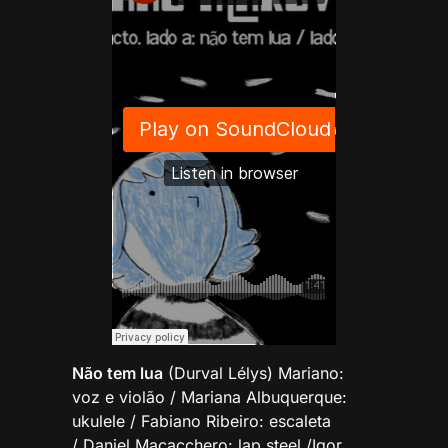
Não tem lua
(Durval Lélys) Mariano:
voz e violão / Mariana Albuquerque:
ukulele / Fabiano Ribeiro: escaleta
/ Daniel Macacchero: lap steel /Igor