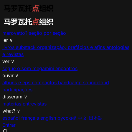
marovatto?
seção por seção
ler
∨
livros
substack
organização, prefácios e afins
antologias
e revistas
ver
∨
segue o som
megamíni encontros
ouvir
∨
álbuns e eps
compactos
bandcamp
soundcloud
participações
disseram
∨
matérias
entrevistas
what?
∨
español
français
english
русский
中文
日本語
Entrar