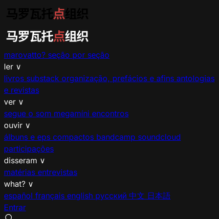
marovatto?
seção por seção
ler
∨
livros
substack
organização, prefácios e afins
antologias
e revistas
ver
∨
segue o som
megamíni encontros
ouvir
∨
álbuns e eps
compactos
bandcamp
soundcloud
participações
disseram
∨
matérias
entrevistas
what?
∨
español
français
english
русский
中文
日本語
Entrar