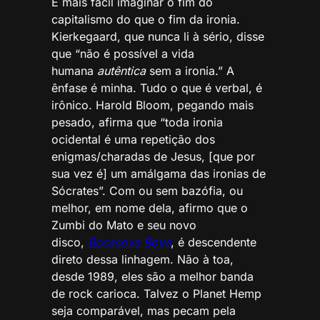
É mais fácil imaginar o fim do
capitalismo do que o fim da ironia.
Kierkegaard, que nunca li à sério, disse
que “não é possível a vida
humana
autêntica
sem a ironia.” A
ênfase é minha. Tudo o que é verbal, é
irônico. Harold Bloom, pegando mais
pesado, afirma que “toda ironia
ocidental é uma repetição dos
enigmas/charadas de Jesus, [que por
sua vez é] um amálgama das ironias de
Sócrates”. Com ou sem bazófia, ou
melhor, em nome dela, afirmo que o
Zumbi do Mato e seu novo
disco,
Bosasova Bova
, é descendente
direto dessa linhagem. Não à toa,
desde 1989, eles são a melhor banda
de rock carioca. Talvez o Planet Hemp
seja comparável, mas pecam pela