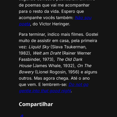
de poemas que vai me acompanhar
para o resto da vida. Espero que
acompanhe vocês também:
Não sou
poeta
, do Victor Heringer.
Para terminar, indico mais filmes. Gostei
muito de assistir em casa, pela primeira
vez:
Liquid Sky
(Slava Tsukerman,
1982),
Welt am Draht
(Rainer Werner
Fassbinder, 1973),
The Old Dark
House
(James Whale, 1932),
On The
Bowery
(Lionel Rogosin, 1956) e alguns
outros. Mas agora chega. Até o ano
que vem. E lembrem-se:
Do not go
gentle into that good night
.
Compartilhar