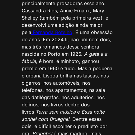
principalmente prosadoras esse ano.
Cassandra Rios, Annie Ernaux, Mary
Shelley (também pela primeira vez), e
desenvolvi uma adição ainda maior
pela
Fernanda Botelho
. É uma obsessão
de anos. Em 2024 li, não um nem dois,
mas três romances dessa senhora
nascida no Porto em 1926.
A gata e a
fábula
, é bom, é minhoto, ganhou
prêmio em 1960 e tudo. Mas a pequena
e urbana Lisboa brilha nas tascas, nos
cigarros, nos automóveis, nos
telefones, nos apartamentos, na sala
das datilógrafas, nos adultérios, nos
delírios, nos livros dentro dos
livros
Terra sem música
e
Essa noite
sonhei com Brueghel
. Dentre esses
dois, é difícil escolher o predileto por
ora.
Brueghel
é mais maduro, mais