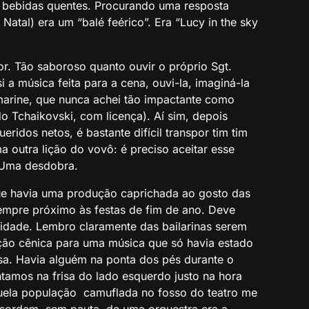
e bebidas quentes. Procurando uma resposta
tal) era um “balé feérico”. Era “Lucy in the sky
r. Tão saboroso quanto ouvir o próprio Sgt.
 a música feita para a cena, ouvi-la, imaginá-la
marine, que nunca achei tão impactante como
o Tchaikovski, com licença). Aí sim, depois
eridos netos, é bastante difícil transpor tim tim
a outra lição do vovô: é preciso aceitar esse
 Uma desdobra.
ue havia uma produção caprichada ao gosto das
sempre próximo às festas de fim de ano. Deve
aidade. Lembro claramente das bailarinas serem
dução cênica para uma música que só havia estado
a. Havia alguém na ponta dos pés durante o
tamos na frisa do lado esquerdo justo na hora
quela população camuflada no fosso do teatro me
sordem, sem pauta, de uma orquestra era a