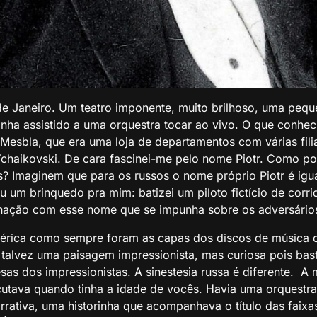
 de Janeiro. Um teatro imponente, muito brilhoso, uma pe
nha assistido a uma orquestra tocar ao vivo. O que conhe
Mesbla, que era uma loja de departamentos com várias fil
Tchaikovski. De cara fascinei-me pelo nome Piotr. Como po
? Imaginem que para os russos o nome próprio Piotr é igua
ou um brinquedo pra mim: batizei um piloto fictício de corri
nação com esse nome que se impunha sobre os adversário
rica como sempre foram as capas dos discos de música cl
talvez uma paisagem impressionista, mas curiosa pois bast
sas dos impressionistas. A sinestesia russa é diferente. A
utava quando tinha a idade de vocês. Havia uma orquestra
arrativa, uma historinha que acompanhava o título das faixa