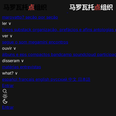
marovatto?
seção por seção
ler
∨
livros
substack
organização, prefácios e afins
antologias 
ver
∨
segue o som
megamíni encontros
ouvir
∨
álbuns e eps
compactos
bandcamp
soundcloud
participa
disseram
∨
matérias
entrevistas
what?
∨
español
français
english
русский
中文
日本語
Entrar
Entrar