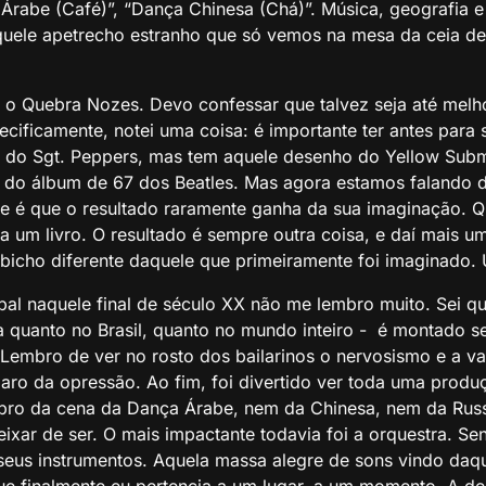
Árabe (Café)”, “Dança Chinesa (Chá)”. Música, geografia 
ele apetrecho estranho que só vemos na mesa da ceia de Na
r o Quebra Nozes. Devo confessar que talvez seja até melho
ificamente, notei uma coisa: é importante ter antes para si
me do Sgt. Peppers, mas tem aquele desenho do Yellow Sub
ual do álbum de 67 dos Beatles. Mas agora estamos falando d
riste é que o resultado raramente ganha da sua imaginação. Qu
 um livro. O resultado é sempre outra coisa, e daí mais um
icho diferente daquele que primeiramente foi imaginado.
l naquele final de século XX não me lembro muito. Sei q
ia quanto no Brasil, quanto no mundo inteiro - é montado 
 Lembro de ver no rosto dos bailarinos o nervosismo e a v
claro da opressão. Ao fim, foi divertido ver toda uma pro
ro da cena da Dança Árabe, nem da Chinesa, nem da Russ
ar de ser. O mais impactante todavia foi a orquestra. Sen
seus instrumentos. Aquela massa alegre de sons vindo da
e finalmente eu pertencia a um lugar, a um momento. A de