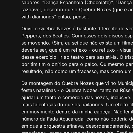
sabores: “Dança Espanhola (Chocolate)”, “Dança 
razoável, descobri que o Quebra Nozes (que é aqu
with diamonds” então, pensei.
Ouvir o Quebra Nozes é bastante diferente de ve
Peppers, dos Beatles. Com esses dois discos espec
se movendo. (Sim, eu sei que não existe um fil
deveria ser, que é um reflexo - ou refluxo - vis
desse exercício, ir ao teatro para assisti-la. O t
por tim tim o onírico para o palco. Ou mesmo para
resultado, não como um fracasso, mas como um b
Da montagem do Quebra Nozes que vi no Municipa
festas natalinas - o Quebra Nozes, tanto na Rúss
ajudar um tanto o comércio das nozes, inclusive.
mais talentosas do que os bailarinos. Um efeito 
em movimento dentro da minha cabeça. Não lemb
número da Fada Açucarada, como não poderia deix
em que a orquestra afinava, desordenadamente, 
emocionou como poucas coisas na vida. Senti qu