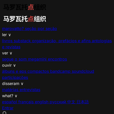
marovatto?
seção por seção
ler
∨
livros
substack
organização, prefácios e afins
antologias
e revistas
ver
∨
segue o som
megamíni encontros
ouvir
∨
álbuns e eps
compactos
bandcamp
soundcloud
participações
disseram
∨
matérias
entrevistas
what?
∨
español
français
english
русский
中文
日本語
Entrar