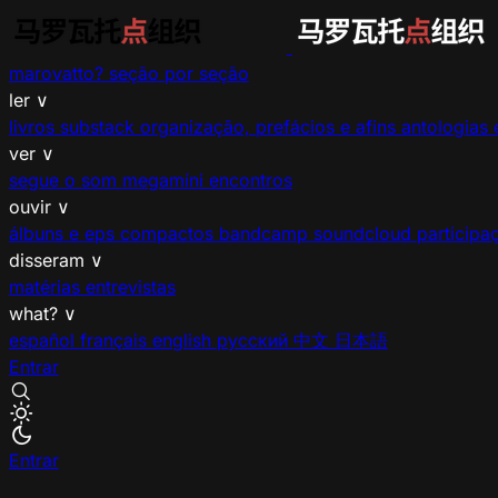
marovatto?
seção por seção
ler
∨
livros
substack
organização, prefácios e afins
antologias 
ver
∨
segue o som
megamíni encontros
ouvir
∨
álbuns e eps
compactos
bandcamp
soundcloud
participa
disseram
∨
matérias
entrevistas
what?
∨
español
français
english
русский
中文
日本語
Entrar
Entrar