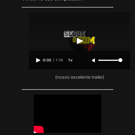
0:00
/
1:16
1×
(nosso excelente trailer)