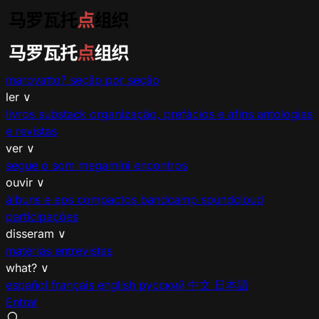
marovatto?
seção por seção
ler
∨
livros
substack
organização, prefácios e afins
antologias
e revistas
ver
∨
segue o som
megamíni encontros
ouvir
∨
álbuns e eps
compactos
bandcamp
soundcloud
participações
disseram
∨
matérias
entrevistas
what?
∨
español
français
english
русский
中文
日本語
Entrar