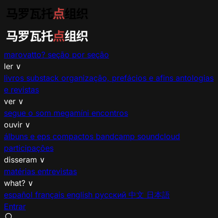
marovatto?
seção por seção
ler
∨
livros
substack
organização, prefácios e afins
antologias
e revistas
ver
∨
segue o som
megamíni encontros
ouvir
∨
álbuns e eps
compactos
bandcamp
soundcloud
participações
disseram
∨
matérias
entrevistas
what?
∨
español
français
english
русский
中文
日本語
Entrar