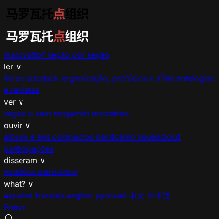
marovatto?
seção por seção
ler
∨
livros
substack
organização, prefácios e afins
antologias
e revistas
ver
∨
segue o som
megamíni encontros
ouvir
∨
álbuns e eps
compactos
bandcamp
soundcloud
participações
disseram
∨
matérias
entrevistas
what?
∨
español
français
english
русский
中文
日本語
Entrar