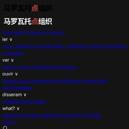
marovatto?
seção por seção
ler
∨
livros
substack
organização, prefácios e afins
antologias
e revistas
ver
∨
segue o som
megamíni encontros
ouvir
∨
álbuns e eps
compactos
bandcamp
soundcloud
participações
disseram
∨
matérias
entrevistas
what?
∨
español
français
english
русский
中文
日本語
Entrar