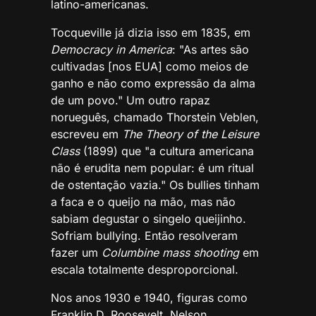
latino-americanas.
Tocqueville já dizia isso em 1835, em
Democracy in America
: "As artes são
cultivadas [nos EUA] como meios de
ganho e não como expressão da alma
de um povo." Um outro rapaz
norueguês, chamado Thorstein Veblen,
escreveu em
The Theory of the Leisure
Class
(1899) que "a cultura americana
não é erudita nem popular: é um ritual
de ostentação vazia." Os bullies tinham
a faca e o queijo na mão, mas não
sabiam degustar o singelo queijinho.
Sofriam bullying. Então resolveram
fazer um
Columbine mass shooting
em
escala totalmente desproporcional.
Nos anos 1930 e 1940, figuras como
Franklin D. Roosevelt, Nelson