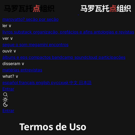
marovatto?
seção por seção
ler
∨
livros
substack
organização, prefácios e afins
antologias e revistas
ver
∨
segue o som
megamíni encontros
ouvir
∨
álbuns e eps
compactos
bandcamp
soundcloud
participações
disseram
∨
matérias
entrevistas
what?
∨
español
français
english
русский
中文
日本語
Entrar
Entrar
Termos de Uso