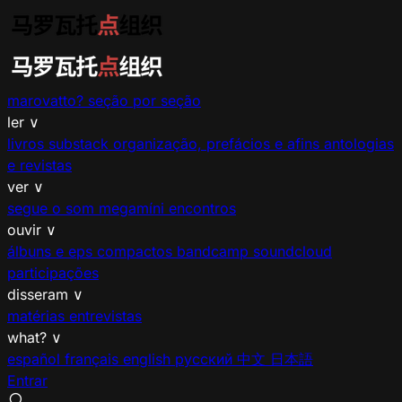
marovatto?
seção por seção
ler
∨
livros
substack
organização, prefácios e afins
antologias
e revistas
ver
∨
segue o som
megamíni encontros
ouvir
∨
álbuns e eps
compactos
bandcamp
soundcloud
participações
disseram
∨
matérias
entrevistas
what?
∨
español
français
english
русский
中文
日本語
Entrar