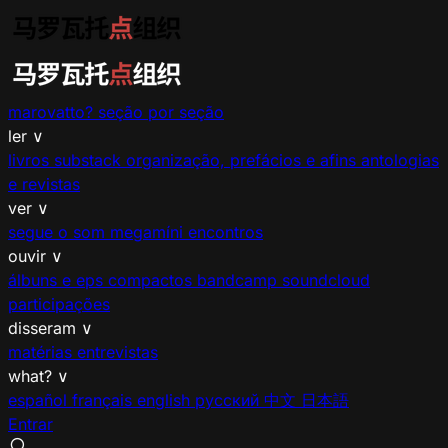
marovatto?
seção por seção
ler
∨
livros
substack
organização, prefácios e afins
antologias
e revistas
ver
∨
segue o som
megamíni encontros
ouvir
∨
álbuns e eps
compactos
bandcamp
soundcloud
participações
disseram
∨
matérias
entrevistas
what?
∨
español
français
english
русский
中文
日本語
Entrar