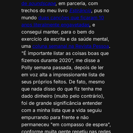
de
soundscape
, em parceria, com
trechos do meu livro
Estirâncio
, pus no
mundo
duas canções que ficaram 10
anos literalmente engavetadas
, e
consegui manter, para o bem do
exercício da escrita e da saúde mental,
uma
coluna semanal na Revista Pessoa
.
"É importante listar as coisas boas que
fizemos durante 2020", me disse a
Polly semana passada, depois de ler
em voz alta a impressionante lista de
seus próprios feitos. De fato, mesmo
que nada disso do que fiz tenha me
dado dinheiro (muito pelo contrário),
foi de grande significância entender
com a minha lista que a vida seguiu
empurrando para frente e não
permaneceu "em compasso de espera",
conforme muita gente repetiu nas redes