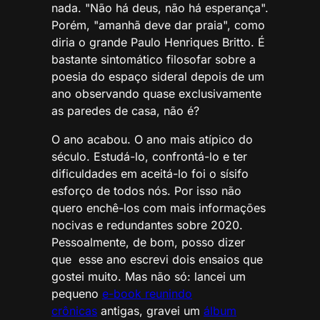
nada. "Não há deus, não há esperança".
Porém, "amanhã deve dar praia", como
diria o grande Paulo Henriques Britto. É
bastante sintomático filosofar sobre a
poesia do espaço sideral depois de um
ano observando quase exclusivamente
as paredes de casa, não é?
O ano acabou. O ano mais atípico do
século. Estudá-lo, confrontá-lo e ter
dificuldades em aceitá-lo foi o sísifo
esforço de todos nós. Por isso não
quero enchê-los com mais informações
nocivas e redundantes sobre 2020.
Pessoalmente, de bom, posso dizer
que esse ano escrevi dois ensaios que
gostei muito. Mas não só: lancei um
pequeno
e-book reunindo
crônicas
antigas, gravei um
álbum