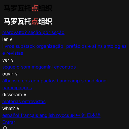
marovatto?
seção por seção
ler
∨
livros
substack
organização, prefácios e afins
antologias
e revistas
ver
∨
segue o som
megamíni encontros
ouvir
∨
álbuns e eps
compactos
bandcamp
soundcloud
participações
disseram
∨
matérias
entrevistas
what?
∨
español
français
english
русский
中文
日本語
Entrar