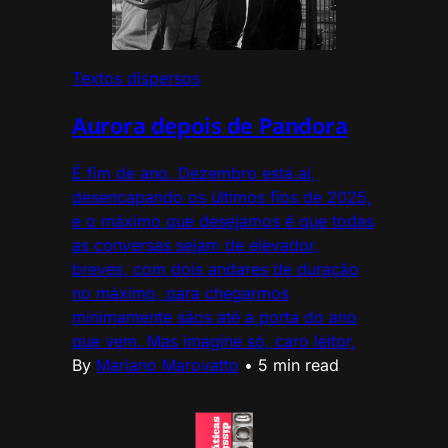
Textos dispersos
Aurora depois de Pandora
É fim de ano. Dezembro está aí,
desencapando os últimos fios de 2025,
e o máximo que desejamos é que todas
as conversas sejam de elevador,
breves, com dois andares de duração
no máximo, para chegarmos
minimamente sãos até a porta do ano
que vem. Mas imagine só, caro leitor,
By
Mariano Marovatto
•
5 min read