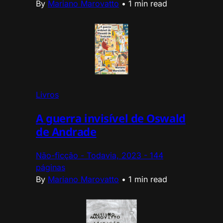
By
Mariano Marovatto
•
1 min read
Livros
A guerra invisível de Oswald
de Andrade
Não-ficção - Todavia, 2023 - 144
páginas
By
Mariano Marovatto
•
1 min read