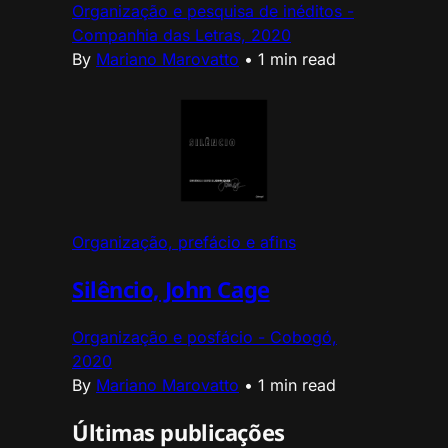
Organização e pesquisa de inéditos -
Companhia das Letras, 2020
By
Mariano Marovatto
•
1 min read
Organização, prefácio e afins
Silêncio, John Cage
Organização e posfácio - Cobogó,
2020
By
Mariano Marovatto
•
1 min read
Últimas publicações