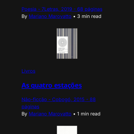
Poesia - 7Letras, 2019 - 68 páginas
By
Mariano Marovatto
•
3 min read
Livros
As quatro estações
Não-ficção - Cobogó, 2015 - 88
páginas
By
Mariano Marovatto
•
1 min read