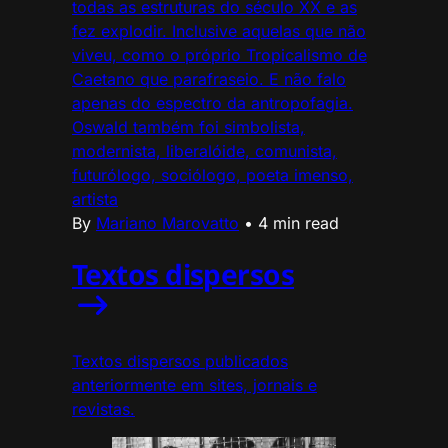
todas as estruturas do século XX e as
fez explodir. Inclusive aquelas que não
viveu, como o próprio Tropicalismo de
Caetano que parafraseio. E não falo
apenas do espectro da antropofagia.
Oswald também foi simbolista,
modernista, liberalóide, comunista,
futurólogo, sociólogo, poeta imenso,
artista
By
Mariano Marovatto
•
4 min read
Textos dispersos
Textos dispersos publicados
anteriormente em sites, jornais e
revistas.