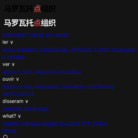
marovatto?
seção por seção
ler
∨
livros
substack
organização, prefácios e afins
antologias
e revistas
ver
∨
segue o som
megamíni encontros
ouvir
∨
álbuns e eps
compactos
bandcamp
soundcloud
participações
disseram
∨
matérias
entrevistas
what?
∨
español
français
english
русский
中文
日本語
Entrar