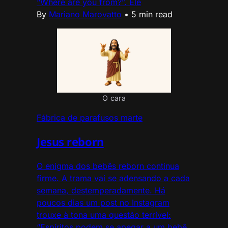
“Where are you from?”. Ele
By
Mariano Marovatto
•
5 min read
O cara
Fábrica de parafusos marte
Jesus reborn
O enigma dos bebês reborn continua
firme. A trama vai se adensando a cada
semana, destemperadamente. Há
poucos dias um post no Instagram
trouxe à tona uma questão terrível:
“Espíritos podem se apegar a um bebê