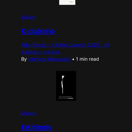
Livros
O clubinho
Não-ficção - Central Galeria, 2020 - 18
páginas - e-book
By
Mariano Marovatto
•
1 min read
Livros
Estirâncio