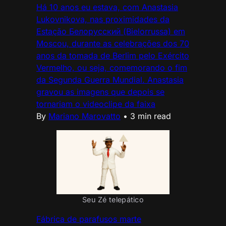
Há 10 anos eu estava, com Anastasia
Lukovnikova, nas proximidades da
Estação Белорусский (Bielorrussa) em
Moscou, durante as celebrações dos 70
anos da tomada de Berlim pelo Exército
Vermelho, ou seja, comemorando o fim
da Segunda Guerra Mundial. Anastasia
gravou as imagens que depois se
tornariam o videoclipe da faixa
By
Mariano Marovatto
•
3 min read
Seu Zé telepático
Fábrica de parafusos marte