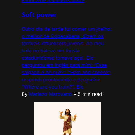
Fábrica de parafusos marte
Soft power
Outro dia de tarde fui comer um joelho:
o melhor de Copacabana, dizem os
terríveis influencers juvenis. Ao meu
lado no balcão um turista
estadunidense tomava açaí. Ele
perguntou em inglês para mim: “Esse
salgado é de que?”. “Ham and cheese”,
respondi prontamente e perguntei:
“Where are you from?”. Ele
By
Mariano Marovatto
•
5 min read