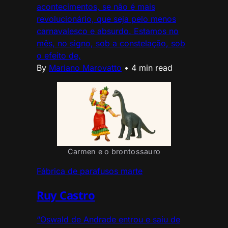
acontecimentos, se não é mais
revolucionário, que seja pelo menos
carnavalesco e absurdo. Estamos no
mês, no signo, sob a constelação, sob
o efeito de,
By
Mariano Marovatto
•
4 min read
Carmen e o brontossauro
Fábrica de parafusos marte
Ruy Castro
“Oswald de Andrade entrou e saiu de