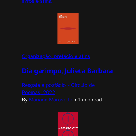
livros e afins.
Organização, prefácio e afins
Dia garimpo, Julieta Barbara
Resgate e posfácio - Círculo de
Poemas, 2022
By
Mariano Marovatto
•
1 min read